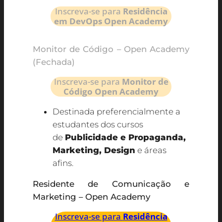
Inscreva-se para
Residência
em DevOps Open Academy
Monitor de Código – Open Academy
(Fechada)
Inscreva-se para
Monitor de
Código Open Academy
Destinada preferencialmente a
estudantes dos cursos
de
Publicidade e Propaganda,
Marketing, Design
e áreas
afins.
Residente de Comunicação e
Marketing – Open Academy
Inscreva-se para
Residência