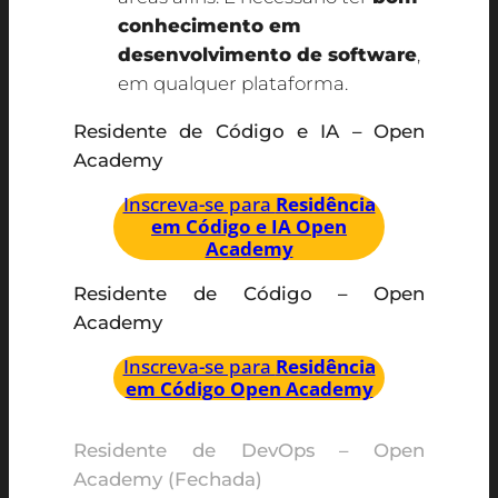
conhecimento em
desenvolvimento de software
,
em qualquer plataforma.
Residente de Código e IA – Open
Academy
Inscreva-se para
Residência
em Código e IA Open
Academy
Residente de Código – Open
Academy
Inscreva-se para
Residência
em Código Open Academy
Residente de DevOps – Open
Academy (Fechada)