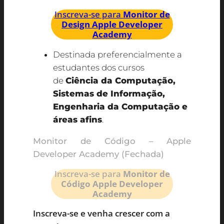
Inscreva-se para
Monitor de
Design Apple Developer
Academy
Destinada preferencialmente a
estudantes dos cursos
de
Ciência da Computação,
Sistemas de Informação,
Engenharia da Computação
e
áreas afins
.
Monitor de Código – Apple
Developer Academy (Fechada)
Inscreva-se para
Monitor de
Código Apple Developer
Academy
Inscreva-se e venha crescer com a