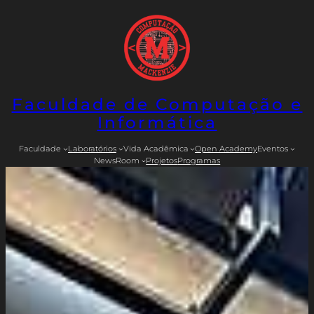
Pular
para
o
conteúdo
Faculdade de Computação e
Informática
Faculdade
Laboratórios
Vida Acadêmica
Open Academy
Eventos
NewsRoom
Projetos
Programas