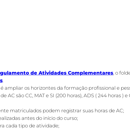
ógicos dos Cursos Superiores da Universidade Presbi
ção dos profissionais, egressos dos cursos Superio
e/ou o desenvolvimento de competências adicionais.
ades Complementares distribuídas entre atividades de
 em eventos acadêmicos, cursos de idiomas, participa
balhos em periódicos acadêmicos ou livros, conforme p
guns pontos importantes acerca do assunto:
gulamento de Atividades Complementares
, o fol
s
.
 é ampliar os horizontes da formação profissional e pe
e AC são CC, MAT e SI (200 horas), ADS ( 244 horas ) e 
nte matriculados podem registrar suas horas de AC;
ealizadas antes do início do curso;
ra cada tipo de atividade;