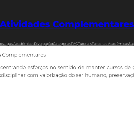
Atividades Complementare
os
Ligas Acadêmicas
Divulgação
Categorias
FAQ
Tutoriais
Parcerias Acadêmicas
Su
es Complementares
o centrando esforços no sentido de manter cursos de 
isciplinar com valorização do ser humano, preservaçã
lementares (AC) constituem em uma forma de pro
e vão além do aprendizado em sala de aula. Assim s
esde então uma coordenação que está à dispos
e da carga horária de seu curso; estão estabelecidas 