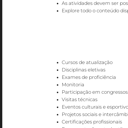
As atividades devem ser pos
Explore todo o conteúdo disp
Inicie as atividades e distribua-as ao l
maneira tranquila; mas atenção: o não c
Exemplos de AC
:
Cursos de atualização
Disciplinas eletivas
Exames de proficiência
Monitoria
Participação em congressos 
Visitas técnicas
Eventos culturais e esportiv
Projetos sociais e intercâmb
Certificações profissionais