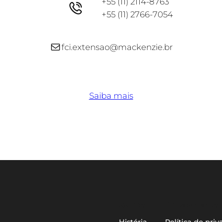
+55 (11) 2114-8763
+55 (11) 2766-7054
E-mail
fci.extensao@mackenzie.br
Saiba mais
Sobre
Privacidade