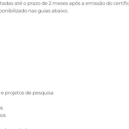
tadas até o prazo de 2 meses após a emissão do certifi
onibilizado nas guias abaixo.
ongo de seu curso para que estas tarefas, de grande c
umprimento das horas de AC impede a colação de grau 
e projetos de pesquisa
os
ios