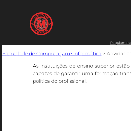
Regulament
Faculdade de Computação e Informática
>
Atividad
As instituições de ensino superior estã
capazes de garantir uma formação transd
política do profissional.
Neste sentido, as Atividades Comp
desenvolvimento destas experiências qu
seu Projeto Pedagógico e mantém d
fci.extensao@mackenzie.br .
As Atividades Complementares fazem part