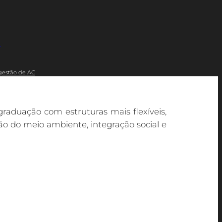
s
gestão de AC
graduação com estruturas mais flexíveis,
o do meio ambiente, integração social e
ver mecanismos consistentes para o
endo, em 2009 a FCI constituiu as AC em
ição para esclarecimentos no email
nas Diretrizes Curriculares Nacionais do