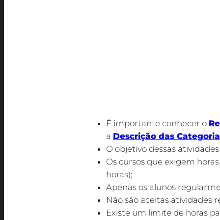
MEC e contempladas nos Projetos Pedag
dos aspectos mais relevantes na forma
aprofundamento das suas competências 
Você deverá realizar as horas de Ativid
trabalhos ou participação como ouvinte
estudos ou pesquisa e publicação de tra
No entanto, gostaríamos de ressaltar al
É importante conhecer o
Re
a
Descrição das Categoria
O objetivo dessas atividades
Os cursos que exigem horas d
horas);
Apenas os alunos regularme
Não são aceitas atividades r
Existe um limite de horas pa