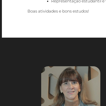
Representação estudantil e 
Boas atividades e bons estudos!