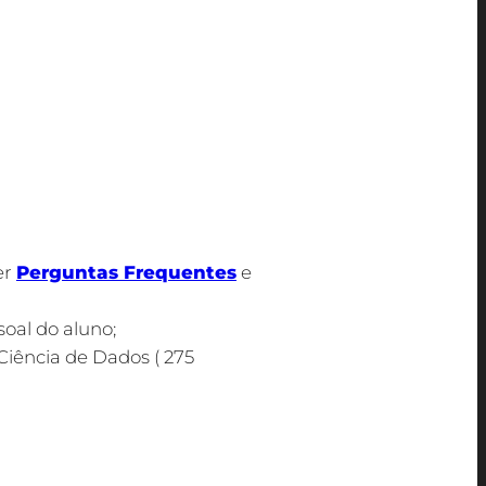
teriana Mackenzie. Elas representam um
res de Tecnologia, pois possibilitam o
 sua escolha, tais como apresentação de
ção em trabalhos voluntários, grupos de
revisto no respectivo regulamento.
der
Perguntas Frequentes
e
ssoal do aluno;
Ciência de Dados ( 275