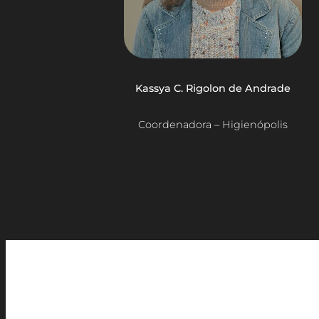
Kassya C. Rigolon de Andrade
Coordenadora – Higienópolis