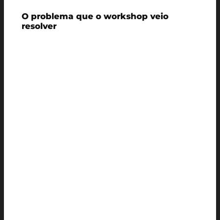
O problema que o workshop veio
resolver
Imagine qualquer aplicação conectada à
internet: uma loja online, um sistema
bancário, uma plataforma de streaming.
Por trás da interface que o usuário vê,
existem múltiplos serviços conversando
entre si, cada um com suas próprias regras
e seus próprios dados.
A pergunta central do Workshop foi: quem
controla o que o usuário pode ver e fazer
dentro de tudo isso?
Neste sentido, o padrão
BFF (Backend for
Frontend)
surge como um padrão
arquitetural que promete resolver os