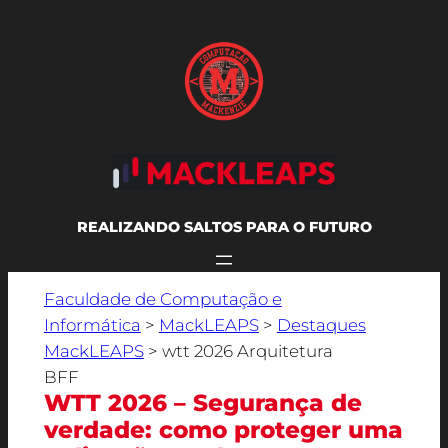
REALIZANDO SALTOS PARA O FUTURO
Faculdade de Computação e
Informática
>
MackLEAPS
>
Destaques
MackLEAPS
>
wtt 2026 Arquitetura
BFF
WTT 2026 – Segurança de
verdade: como proteger uma