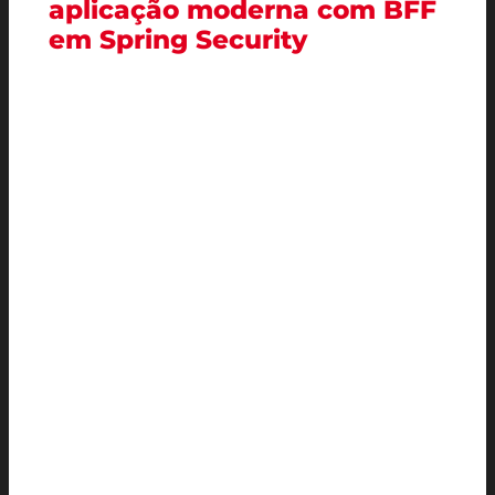
aplicação moderna com BFF
em Spring Security
No dia 14 de abril de 2026, os alunos da
Faculdade de Computação e
Informática (FCI)
da Universidade
Presbiteriana Mackenzie (campus
Higienópolis), participaram do Workshop de
Tecnologia e Tendências 2026 (WTT 2026). O
WTT 2026 é uma iniciativa da FCI para
destacar as práticas e processos
tecnológicos mais recentes da comunidade
profissional e acadêmica, promovendo o
contato dos alunos com temas relevantes e
inovadores.
A equipe (alunos e laboratoristas) do