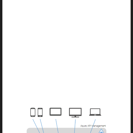
problemas criados pela utilização de
múltiplos serviços diretamente no frontend.
Em vez de o navegador do usuário se
comunicar diretamente com cada um
desses serviços, o BFF funciona como uma
camada intermediária: recebe as
requisições do frontend, valida quem está
pedindo e só então repassa ao serviço
correto, devolvendo apenas as informações
necessárias. O workshop ensinou os
participantes a construir exatamente essa
camada, usando Java com Spring Boot e
Spring Security.