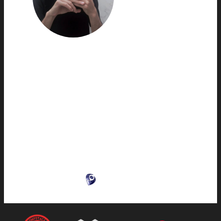
Gabriel Mendes é aluno do 6º semestre de
Ciência da Computação na Universidade
Presbiteriana Mackenzie, campus
Higienópolis, e estagiário no Laboratório de
Engenharia de Software (Mackleaps.) Seu
trabalho no laboratório é voltado ao
desenvolvimento de arquiteturas de
software seguras e sistemas distribuídos.
LinkedIn
E-mail