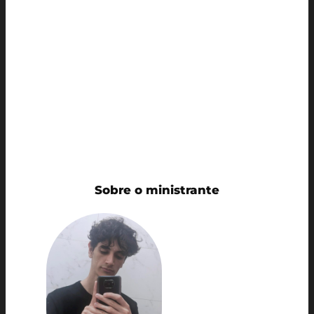
O workshop
“Gerenciamento de
Identidade com Keycloak”
, realizado no
3º dia do evento, encerrou o ciclo de
workshops desenvolvidos pela equipe do
MackLeaps. A atividade como o nome já diz,
abordou o gerenciamento de identidade
com Keycloak, completando a arquitetura
de segurança apresentada ao longo dos
três dias.
Sobre o ministrante