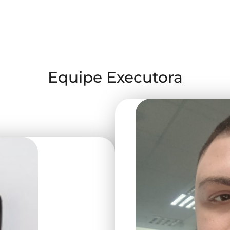
eletrônicos feitos por professores e autores locais na A
Equipe Executora