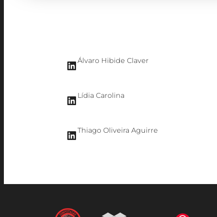
Álvaro Hibide Claver
LinkedIn
Lídia Carolina
LinkedIn
Thiago Oliveira Aguirre
LinkedIn