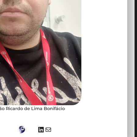
ão Ricardo de Lima Bonifácio
LinkedIn
E-mail