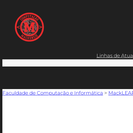
Linhas de Atu
Faculdade de Computação e Informática
>
MackLEA