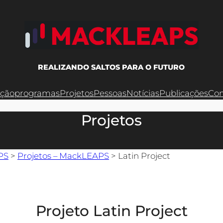
REALIZANDO SALTOS PARA O FUTURO
ação
programas
Projetos
Pessoas
Notícias
Publicações
Con
Projetos
PS
>
Projetos – MackLEAPS
>
Latin Project
Projeto Latin Project