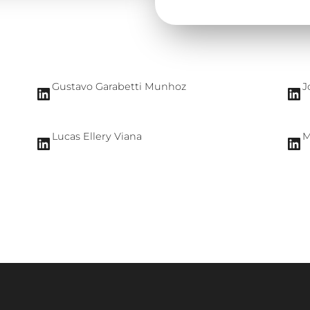
Gustavo Garabetti Munhoz
J
LinkedIn
LinkedIn
Lucas Ellery Viana
M
LinkedIn
LinkedIn