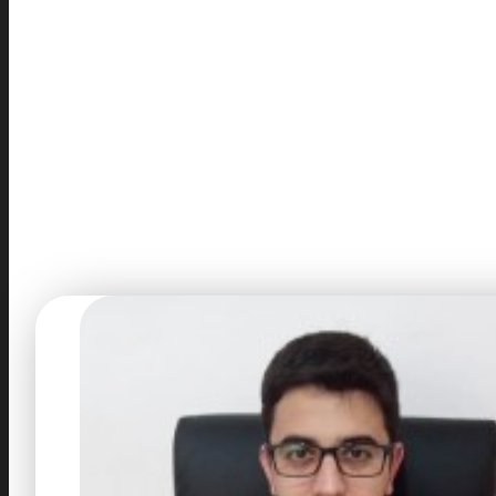
Plataforma para disponibilização gratuita de livros 
Status do projeto: Concluído.