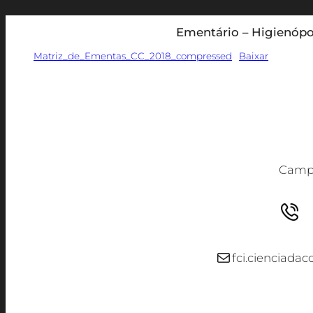
Ementário – Higienópo
Matriz_de_Ementas_CC_2018_compressed
Baixar
Campu
E-mail
fci.cienciad