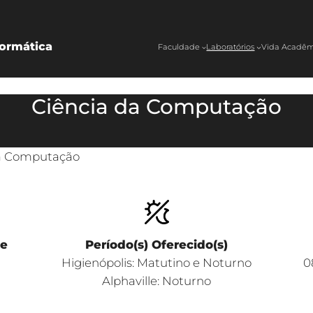
ormática
Faculdade
Laboratórios
Vida Acadêm
Ciência da Computação
da Computação
de
Período(s) Oferecido(s)
l
Higienópolis: Matutino e Noturno
0
Alphaville: Noturno