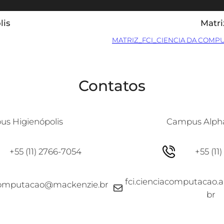
lis
Matri
MATRIZ_FCI_CIENCIA DA COMP
Contatos
s Higienópolis
Campus Alpha
+55 (11) 2766-7054
+55 (11
fci.cienciacomputacao
acomputacao@mackenzie.br
E-mail
br