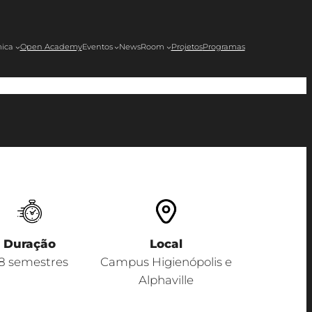
ica
Open Academy
Eventos
NewsRoom
Projetos
Programas
Duração
Local
8 semestres
Campus Higienópolis e
Alphaville