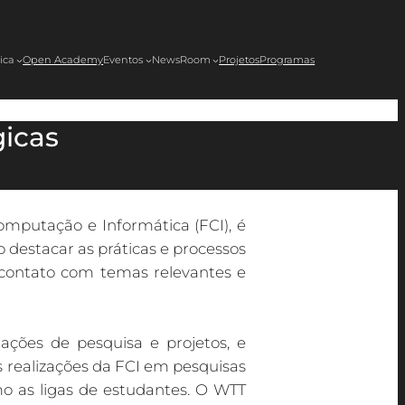
ica
Open Academy
Eventos
NewsRoom
Projetos
Programas
icas
omputação e Informática (FCI), é
destacar as práticas e processos
 contato com temas relevantes e
ações de pesquisa e projetos, e
s realizações da FCI em pesquisas
mo as ligas de estudantes. O WTT