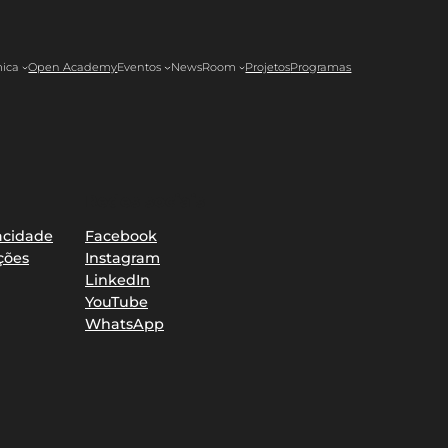
ica
Open Academy
Eventos
NewsRoom
Projetos
Programas
Redes sociais
vacidade
Facebook
ções
Instagram
LinkedIn
YouTube
WhatsApp