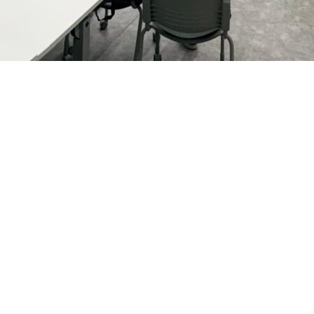
projeto?
de fazer parte desta iniciativa de letramento digital 
olvimento, contribuindo com a construção das est
shboards para visualização e análise de dados. Mais in
 estação meteorológica