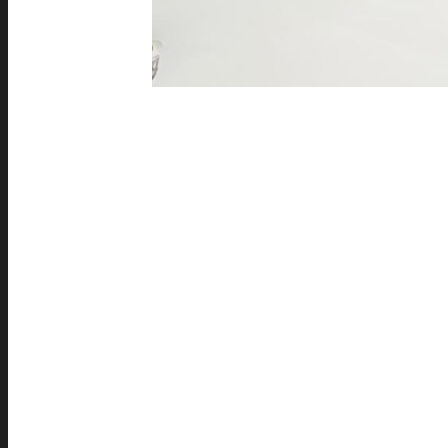
Deseja participar do 
Escolha como você ou sua instituição po
dados:
Sou aluno(a) Mackenzista
Quero participar da equipe de desenv
dispositivos IoT e desenvolvimento de da
!!!!!
Sou uma escola e quero instalar uma