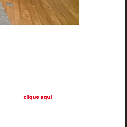
com estações meteorológicas e análise de
ações meteorológicas, programação dos
formações,
clique aqui
(Em construção)