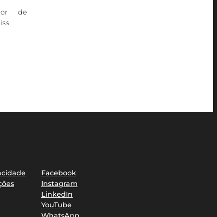
tor de
iss
Redes sociais
vacidade
Facebook
ções
Instagram
LinkedIn
YouTube
WhatsApp