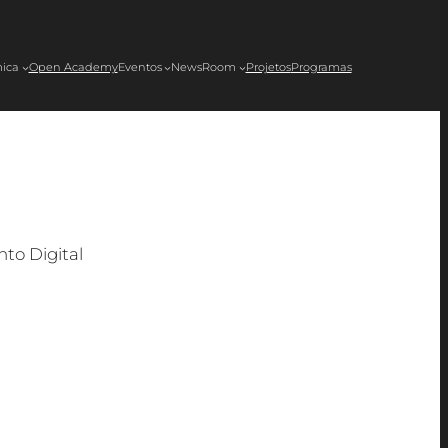
ica
Open Academy
Eventos
NewsRoom
Projetos
Programas
to Digital
mento digital e despertar o interesse de
EAM e soluções práticas de Internet das
teriana Mackenzie (UPM), assim como aos
) e prevê a implementação em escolas
ação de dados desenvolvidos pelos alunos