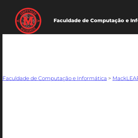
Faculdade de Computação e Inf
Faculdade de Computação e Informática
>
MackLEA
Descrição do Programa
:
Este projeto de extensão da Faculdade d
jovens do ensino fundamental e médio p
Coisas (IoT). A iniciativa está alinha
Objetivos de Desenvolvimento Sustent
públicas e/ou privadas, de estações met