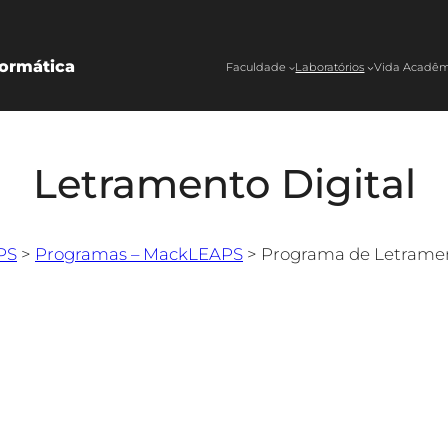
ormática
Faculdade
Laboratórios
Vida Acadêm
Letramento Digital
PS
>
Programas – MackLEAPS
>
Programa de Letramen
e Computação e informática FCI visa promover o letra
or ciência e tecnologia, utilizando metodologias ST
da aos objetivos estratégicos da Universidade Presbi
ável (ODS) da Organização das Nações Unidas (ONU
eorológicas IoT autônomas e dashboards para visualiz