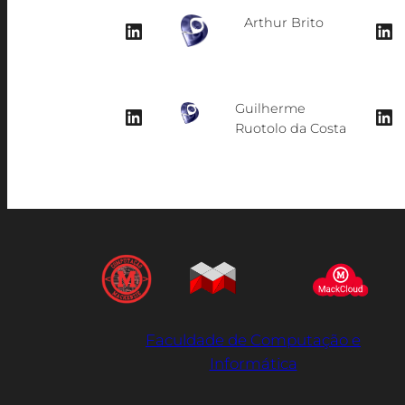
Arthur Brito
LinkedIn
LinkedIn
Guilherme
LinkedIn
LinkedIn
Ruotolo da Costa
Faculdade de Computação e
Informática