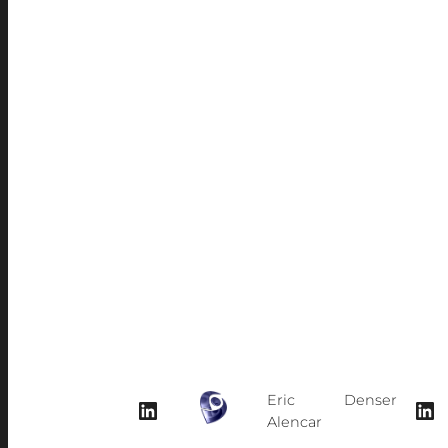
Quero instalar uma estação meteorológ
promover o letramento digital, a análise
Sou uma escola e quero que meus al
Quero que os alunos da minha escola am
aprendendo na prática a programar dis
integração com plataformas de comput
Eric Denser
LinkedIn
LinkedIn
Alencar