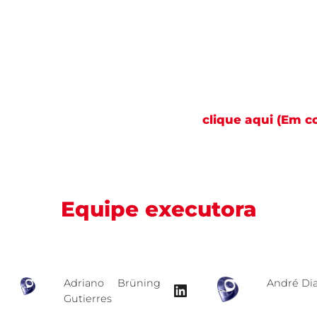
ica desenvolvida pelos alunos da UPM e utilizar o
 de gráficos e a discussão sobre mudanças climáticas.
(
unos participem de aulas de programação IoT
pliem seus conhecimentos sobre sensores e Internet
positivos inteligentes para coleta de dados, monito
ação em nuvem. Mais informações,
clique aqui (Em c
Equipe executora
Adriano Brüning
André Di
LinkedIn
Gutierres