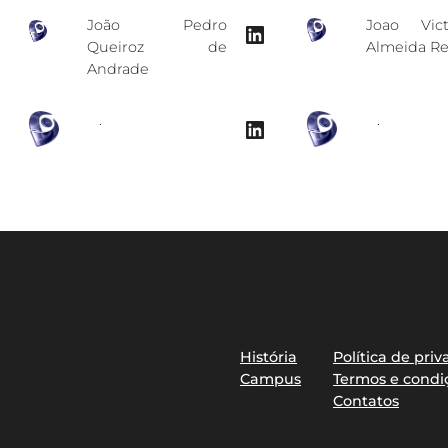
João Pedro
Joao Vic
LinkedIn
Queiroz de
Almeida Re
Andrade
.
.
LinkedIn
Sobre
Privacidade
História
Política de pri
Campus
Termos e condi
Contatos