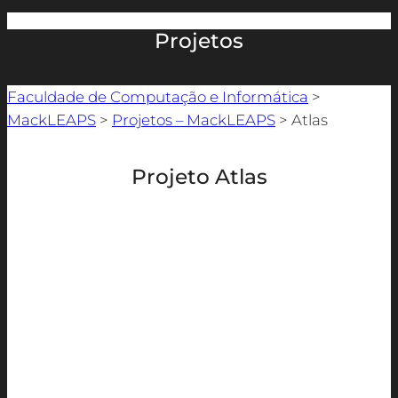
Projetos
Faculdade de Computação e Informática
>
MackLEAPS
>
Projetos – MackLEAPS
>
Atlas
Projeto Atlas
O Atlas das Américas é uma iniciativa digital que
visa oferecer um recurso centralizado e confiável
para informações relacionadas a leis e
regulamentações fronteiriças em todo o
continente americano. Este site é especialmente
projetado para atender às necessidades de
profissionais que trabalham em serviços de
fronteira, fornecendo acesso fácil a dados
atualizados e relevantes para a gestão de