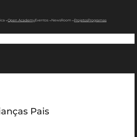
ica
Open Academy
Eventos
NewsRoom
Projetos
Programas
ianças Pais