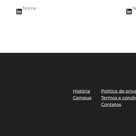
Nome
LinkedIn
LinkedIn
Sobre
Privacidade
História
Política de pri
Campus
Termos e condi
Contatos