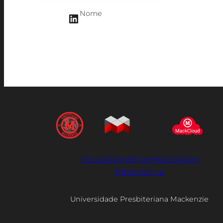
Nome
LinkedIn
Faculdade de Computação e
Informática
Universidade Presbiteriana Mackenzie