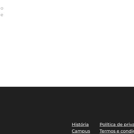
 o
 e
Sobre
Privacidade
História
Política de pri
Campus
Termos e condi