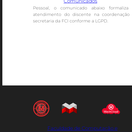
Comunicados
Pessoal, o comunicado abaixo formaliza
atendimento do discente na coordenação
secretaria da FCI conforme a LGPD.
Faculdade de Computação e