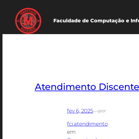
Pular
para
Faculdade de Computação e Inf
o
conteúdo
Atendimento Discent
fev 6, 2025
—
por
fci.atendimento
em