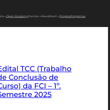
ica
Open Academy
Eventos
NewsRoom
Projetos
Programas
Edital TCC (Trabalho
de Conclusão de
Curso) da FCI – 1º.
Semestre 2025