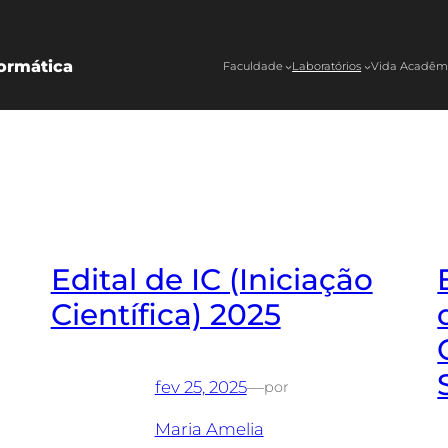
ormática
Faculdade
Laboratórios
Vida Acadêm
Edital de IC (Iniciação
Científica) 2025
fev 25, 2025
—
por
Maria Amelia