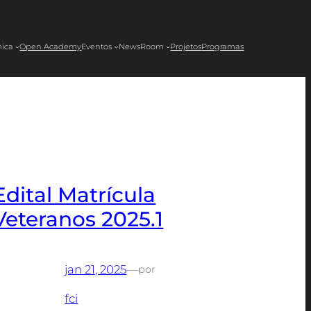
ica
Open Academy
Eventos
NewsRoom
Projetos
Programas
Edital Matrícula
Veteranos 2025.1
jan 21, 2025
—
por
fci