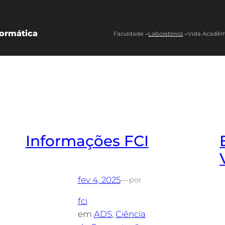
ormática
Faculdade
Laboratórios
Vida Acadêm
Informações FCI
fev 4, 2025
—
por
fci
em
ADS
, 
Ciência