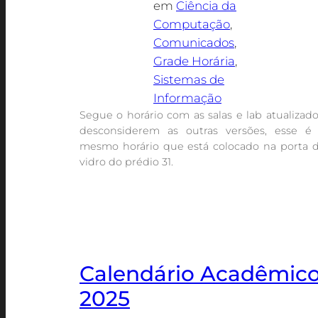
em
Ciência da
Computação
, 
Comunicados
, 
Grade Horária
, 
Sistemas de
Informação
Segue o horário com as salas e lab atualizado
desconsiderem as outras versões, esse é
mesmo horário que está colocado na porta 
vidro do prédio 31.
Calendário Acadêmic
2025