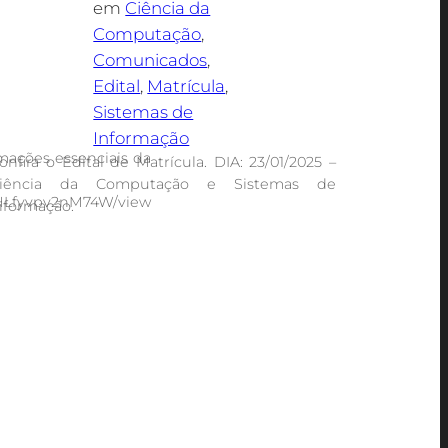
em
Ciência da
Computação
, 
Comunicados
, 
Edital
, 
Matrícula
, 
Sistemas de
Informação
mações essenciais da
onfira o Edital de Matrícula. DIA: 23/01/2025 –
iência da Computação e Sistemas de
rrHLfyvpv2nM74W/view
nformação.