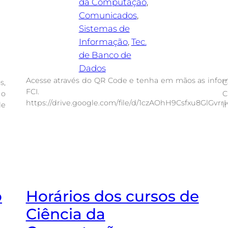
da Computação
, 
Comunicados
, 
Sistemas de
Informação
, 
Tec.
de Banco de
Dados
Acesse através do QR Code e tenha em mãos as infor
s,
C
FCI.
 o
C
https://drive.google.com/file/d/1czAOhH9Csfxu8GlGv
de
I
o
Horários dos cursos de
Ciência da