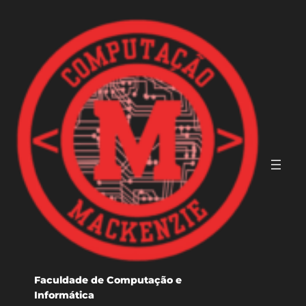
Pular
para
o
conteúdo
Faculdade de Computação e
Informática