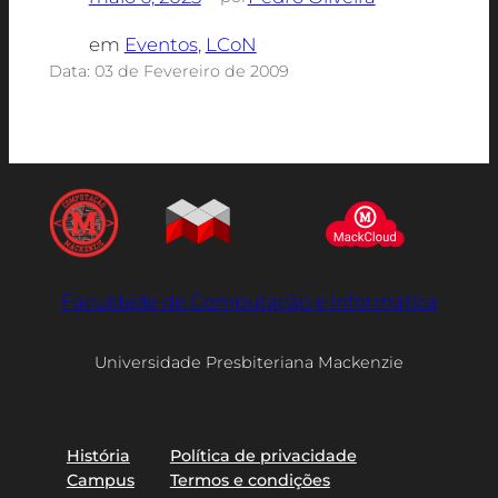
em
Eventos
, 
LCoN
Data: 03 de Fevereiro de 2009
Faculdade de Computação e Informática
Universidade Presbiteriana Mackenzie
Sobre
Privacidade
História
Política de privacidade
Campus
Termos e condições