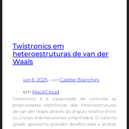
Twistronics em
heteroestruturas de van der
Waals
jun 6, 2025
—
Calebe Bianchini
por
em
MackCloud
Twistronics é a capacidade de controlar as
propriedades eletrônicas das heteroestruturas
de van der Waals através do ângulo relativo entre
os cristais bidimensionais empilhados. O sistema
girado apresenta grandes desafios para a análise