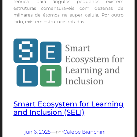
teórica; para ângulos pequenos existem
estruturas comensuráveis com dezenas de
milhares de átomos na super célula. Por outro
lado, existem estruturas rotadas…
Smart Ecosystem for Learning
and Inclusion (SELI)
jun 6, 2025
—
Calebe Bianchini
por