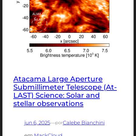
Atacama Large Aperture
Submillimeter Telescope (At-
LAST) Science: Solar and
stellar observations
jun 6, 2025
—
Calebe Bianchini
por
em
MackCloud