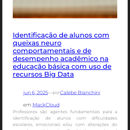
Identificação de alunos com
queixas neuro
comportamentais e de
desempenho acadêmico na
educação básica com uso de
recursos Big Data
jun 6, 2025
—
Calebe Bianchini
por
em
MackCloud
Professores são agentes fundamentais para a
identificação de alunos com dificuldades
escolares, emocionais e/ou com alterações do