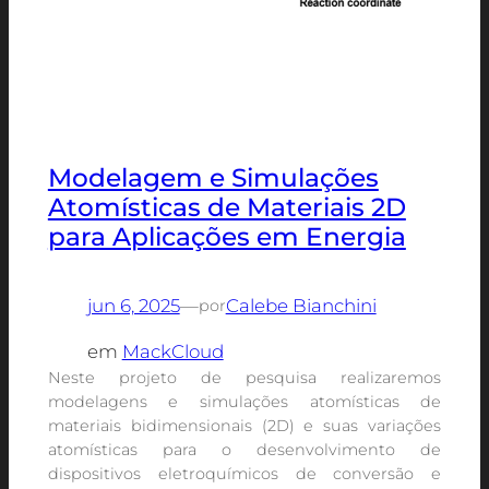
Modelagem e Simulações
Atomísticas de Materiais 2D
para Aplicações em Energia
jun 6, 2025
—
Calebe Bianchini
por
em
MackCloud
Neste projeto de pesquisa realizaremos
modelagens e simulações atomísticas de
materiais bidimensionais (2D) e suas variações
atomísticas para o desenvolvimento de
dispositivos eletroquímicos de conversão e