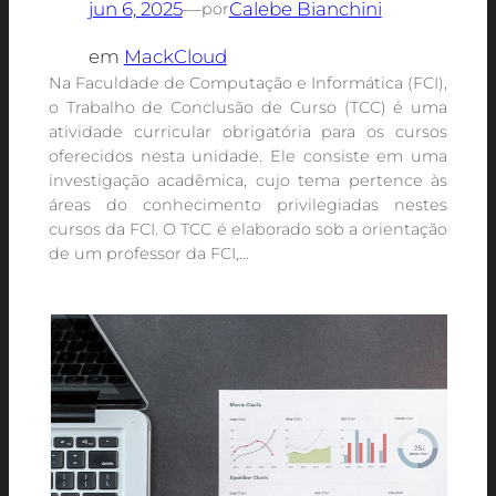
jun 6, 2025
—
Calebe Bianchini
por
em
MackCloud
Na Faculdade de Computação e Informática (FCI),
o Trabalho de Conclusão de Curso (TCC) é uma
atividade curricular obrigatória para os cursos
oferecidos nesta unidade. Ele consiste em uma
investigação acadêmica, cujo tema pertence às
áreas do conhecimento privilegiadas nestes
cursos da FCI. O TCC é elaborado sob a orientação
de um professor da FCI,…