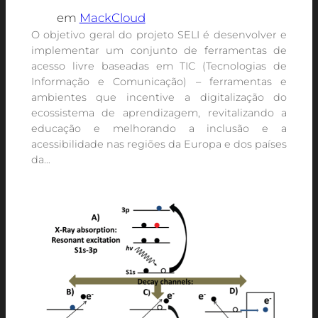
em
MackCloud
O objetivo geral do projeto SELI é desenvolver e
implementar um conjunto de ferramentas de
acesso livre baseadas em TIC (Tecnologias de
Informação e Comunicação) – ferramentas e
ambientes que incentive a digitalização do
ecossistema de aprendizagem, revitalizando a
educação e melhorando a inclusão e a
acessibilidade nas regiões da Europa e dos países
da…