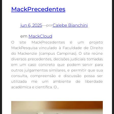
MackPrecedentes
jun 6, 2025
—
Calebe Bianchini
por
em
MackCloud
O site MackPrecedentes é um projeto
MackPesquisa vinculado à Faculdade de Direito
do Mackenzie (campus Campinas). O site reúne
diversos precedentes, decisões judiciais tomadas
em um caso concreto que podem servir para
outros julgamentos similares, e permitir que sua
consulta, compreensão e discussão possa ser
utilizada me um ambiente de liberdade
acadêmica e científica. O…