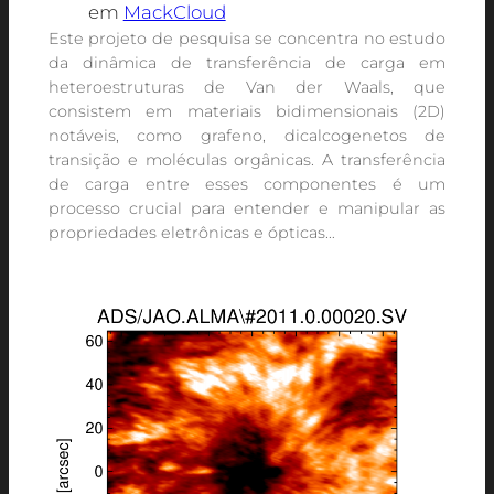
em
MackCloud
Este projeto de pesquisa se concentra no estudo
da dinâmica de transferência de carga em
heteroestruturas de Van der Waals, que
consistem em materiais bidimensionais (2D)
notáveis, como grafeno, dicalcogenetos de
transição e moléculas orgânicas. A transferência
de carga entre esses componentes é um
processo crucial para entender e manipular as
propriedades eletrônicas e ópticas…