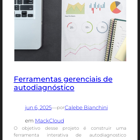
Ferramentas gerenciais de
autodiagnóstico
jun 6, 2025
—
Calebe Bianchini
por
em
MackCloud
O objetivo desse projeto é construir uma
ferramenta interativa de autodiagnostico