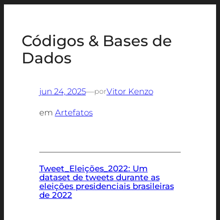
Códigos & Bases de
Dados
jun 24, 2025
—
Vitor Kenzo
por
em
Artefatos
Tweet_Eleições_2022: Um
dataset de tweets durante as
eleições presidenciais brasileiras
de 2022