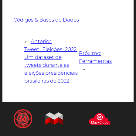
Códigos & Bases de Dados
←
Anterior:
Tweet_Eleições_2022:
Próximo:
Um dataset de
Ferramentas
tweets durante as
→
eleições presidenciais
brasileiras de 2022