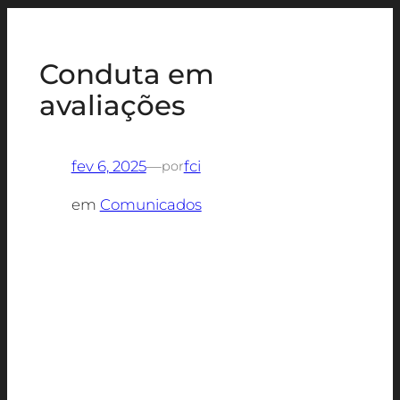
Conduta em
avaliações
fev 6, 2025
—
fci
por
em
Comunicados
Segue o comunicado com as orientações
sobre a conduta dos alunos em relação as
atividades avaliativas.
Leiam com bastante atenção e qualquer
dúvida os coordenadores estarão à
disposição.