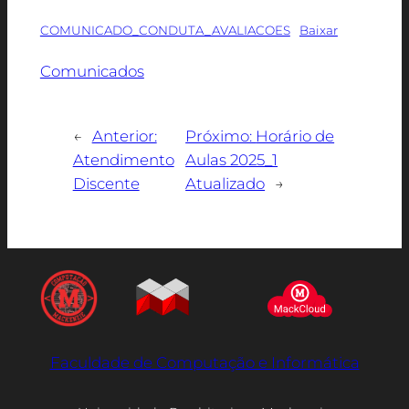
COMUNICADO_CONDUTA_AVALIACOES
Baixar
Comunicados
←
Anterior:
Próximo:
Horário de
Atendimento
Aulas 2025_1
Discente
Atualizado
→
Faculdade de Computação e Informática