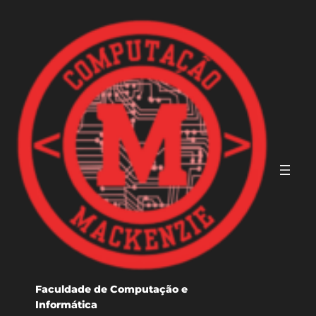
Pular
para
o
conteúdo
Faculdade de Computação e
Informática