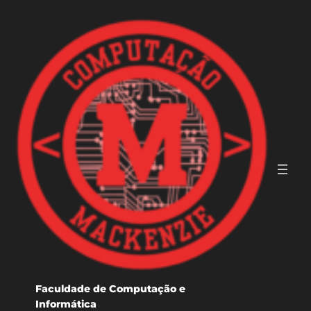
Pular
para
o
conteúdo
Faculdade de Computação e
Informática