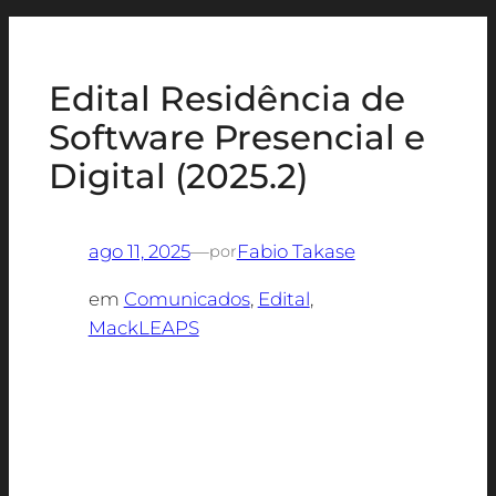
Edital Residência de
Software Presencial e
Digital (2025.2)
ago 11, 2025
—
Fabio Takase
por
em
Comunicados
, 
Edital
, 
MackLEAPS
Edital para vagas remanescentes para a 7a
turma de residência de software presencial
e para a 1a turma de residência de software
digital.