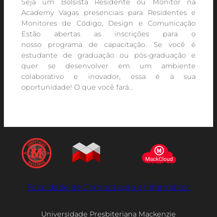
Seja um Bolsista Residente ou Monitor na
Academy Vagas presenciais para Residentes e
Monitores de Código, Design e Comunicação
Estão abertas as inscrições para o
nosso programa de capacitação. Se você é
estudante de graduação ou pós-graduação e
quer se desenvolver em um ambiente
colaborativo e inovador, essa é a sua
oportunidade! O que você fará…
Faculdade de Computação e Informática
Universidade Presbiteriana Mackenzie