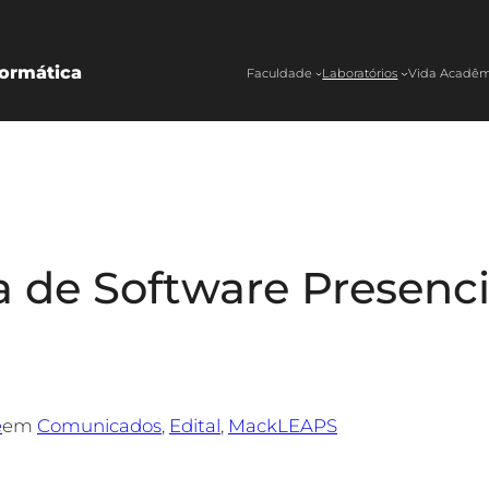
ormática
Faculdade
Laboratórios
Vida Acadêm
a de Software Presencia
e
em
Comunicados
, 
Edital
, 
MackLEAPS