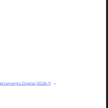
ência de software digital.
Letramento Digital (2026-1)
→