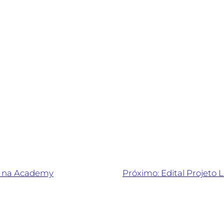
cia de software presencial e vagas da 2a turma de resid
a na Academy
Próximo:
Edital Projeto 