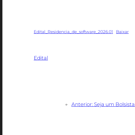
Edital para vagas da 8a turma de residên
Edital_Residencia_de_software_2026.01
Baixar
Edital
←
Anterior:
Seja um Bolsist