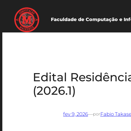
Pular
para
Faculdade de Computação e Inf
o
conteúdo
Edital Residênci
(2026.1)
fev 9, 2026
—
Fabio Takas
por