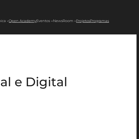
ica
Open Academy
Eventos
NewsRoom
Projetos
Programas
l e Digital