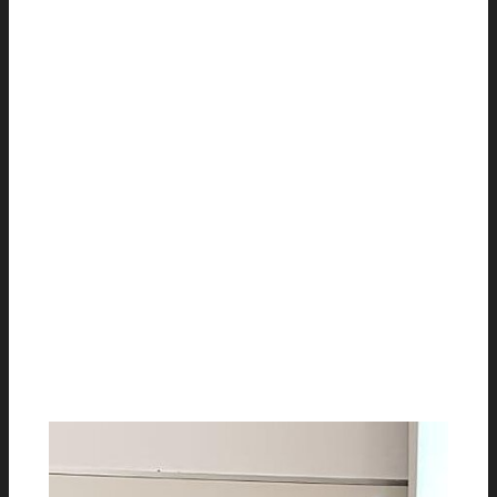
inscrições para o vestibular possuem 50%
de desconto.
Programação:
O Curso de Matemática participou com
força total no Mackenzie Day 2019 com
todo o seu corpo docente e também com
alunos veteranos e egressos, esclarecendo
dúvidas aos futuros vestibulandos. Neste
dia, houve diversas atividades, entre elas:
Oficina de Tangram, Palestras, Oficinas,
Demonstrações de jogos matemáticos,
Apresentação de recursos para aula de
matemática, etc.