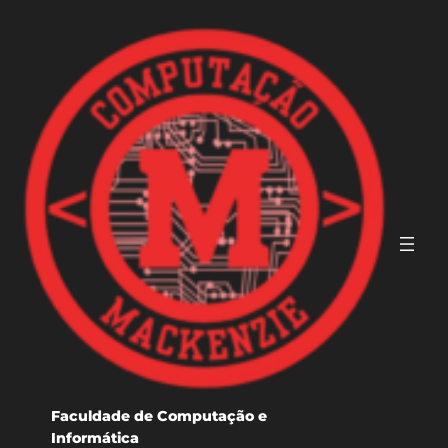
Pular
para
o
conteúdo
Faculdade de Computação e
Informática