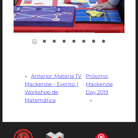
←
Anterior:
Matéria TV
Próximo:
Mackenzie – Evento: I
Mackenzie
Workshop de
Day 2019
Matemática
→